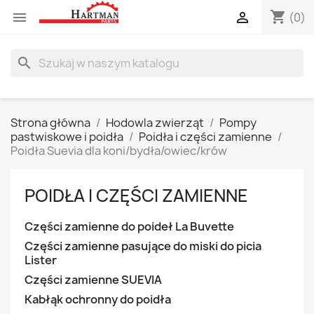
shopping_cart


(0)
search
Strona główna
Hodowla zwierząt
Pompy
pastwiskowe i poidła
Poidła i części zamienne
Poidła Suevia dla koni/bydła/owiec/krów
POIDŁA I CZĘŚCI ZAMIENNE
Części zamienne do poideł La Buvette
Części zamienne pasujące do miski do picia
Lister
Części zamienne SUEVIA
Kabłąk ochronny do poidła