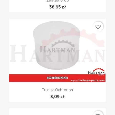
Zestaw Śrub
38,95 zł
favorite_border
Tulejka Ochronna
8,09 zł