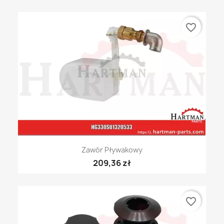
favorite_border
Zawór Pływakowy
209,36 zł
favorite_border