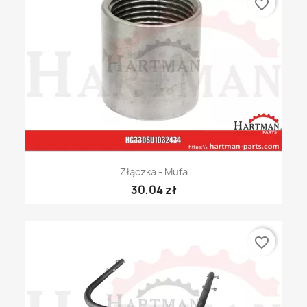
favorite_border
Złączka - Mufa
30,04 zł
favorite_border