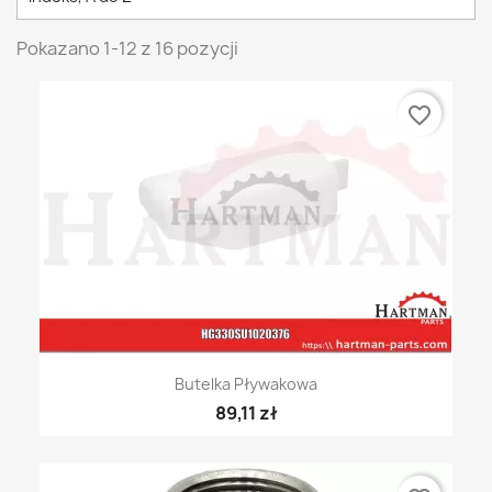
Pokazano 1-12 z 16 pozycji
favorite_border
Butelka Pływakowa
89,11 zł