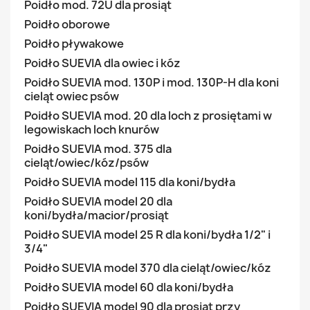
Poidło mod. 72U dla prosiąt
Poidło oborowe
Poidło pływakowe
Poidło SUEVIA dla owiec i kóz
Poidło SUEVIA mod. 130P i mod. 130P-H dla koni
cieląt owiec psów
Poidło SUEVIA mod. 20 dla loch z prosiętami w
legowiskach loch knurów
Poidło SUEVIA mod. 375 dla
cieląt/owiec/kóz/psów
Poidło SUEVIA model 115 dla koni/bydła
Poidło SUEVIA model 20 dla
koni/bydła/macior/prosiąt
Poidło SUEVIA model 25 R dla koni/bydła 1/2" i
3/4"
Poidło SUEVIA model 370 dla cieląt/owiec/kóz
Poidło SUEVIA model 60 dla koni/bydła
Poidło SUEVIA model 90 dla prosiąt przy