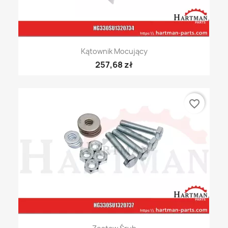
Kątownik Mocujący
257,68 zł
favorite_border