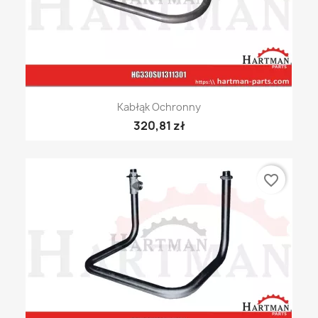
Kabłąk Ochronny
320,81 zł
favorite_border