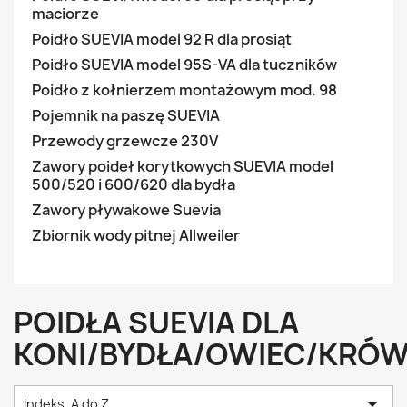
maciorze
Poidło SUEVIA model 92 R dla prosiąt
Poidło SUEVIA model 95S-VA dla tuczników
Poidło z kołnierzem montażowym mod. 98
Pojemnik na paszę SUEVIA
Przewody grzewcze 230V
Zawory poideł korytkowych SUEVIA model
500/520 i 600/620 dla bydła
Zawory pływakowe Suevia
Zbiornik wody pitnej Allweiler
POIDŁA SUEVIA DLA
KONI/BYDŁA/OWIEC/KRÓ

Indeks, A do Z