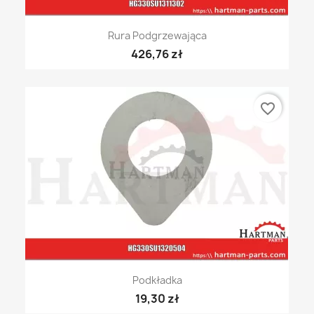
Rura Podgrzewająca
426,76 zł
favorite_border
Podkładka
19,30 zł