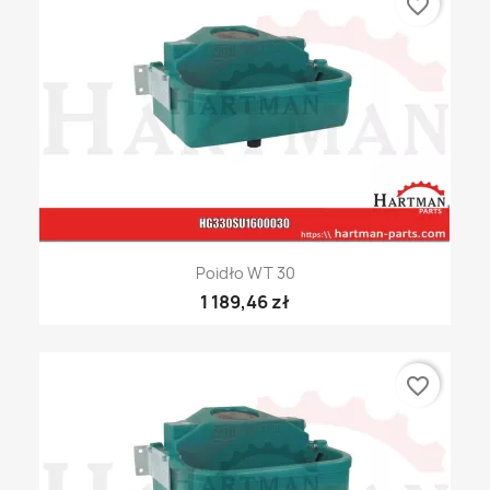
favorite_border
Poidło WT 30
1 189,46 zł
favorite_border