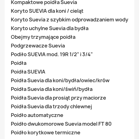
Kompaktowe poidła Suevia
Koryto SUEVIA dla koni / cieląt
Koryto Suevia z szybkim odprowadzaniem wody
Koryto uchylne Suevia dla bydła
Obejmy trzymające poidła
Podgrzewacze Suevia
Podiło SUEVIA mod. 19R 1/2" i 3/4"
Poidła
Poidła SUEVIA
Poidła Suevia dla koni/bydła/owiec/krów
Poidła Suevia dla koni/świń/bydła
Poidła Suevia dla prosiąt przy maciorze
Poidła Suevia dla trzody chlewnej
Poidło automatyczne
Poidło dwukomorowe Suevia model FT 80
Poidło korytkowe termiczne