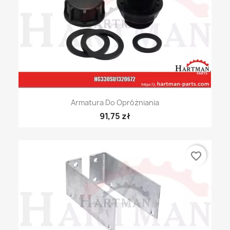
Armatura Do Opróżniania
91,75 zł
favorite_border