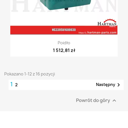
Poidło
1 512,81 zł
Pokazano 1-12 z 16 pozycji
1

Następny
2
Powrót do góry
