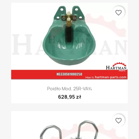
favorite_border
Poidło Mod. 25R-VA¾
628,95 zł
favorite_border