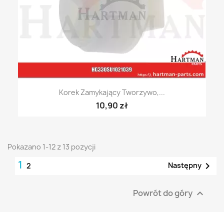
Korek Zamykający Tworzywo,...
10,90 zł
Pokazano 1-12 z 13 pozycji
1

Następny
2
Powrót do góry
