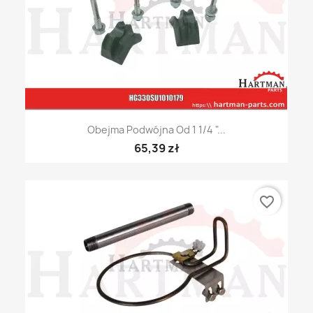
Obejma Podwójna Od 1 1/4 "...
65,39 zł
favorite_border