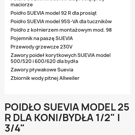
maciorze
Poidło SUEVIA model 92 R dla prosiąt
Poidło SUEVIA model 95S-VA dla tuczników
Poidło z kołnierzem montażowym mod. 98
Pojemnik na paszę SUEVIA
Przewody grzewcze 230V
Zawory poideł korytkowych SUEVIA model
500/520 i 600/620 dla bydła
Zawory pływakowe Suevia
Zbiornik wody pitnej Allweiler
POIDŁO SUEVIA MODEL 25
R DLA KONI/BYDŁA 1/2" I
3/4"