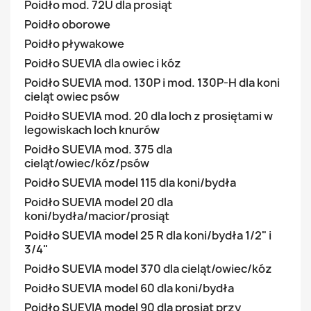
Poidło mod. 72U dla prosiąt
Poidło oborowe
Poidło pływakowe
Poidło SUEVIA dla owiec i kóz
Poidło SUEVIA mod. 130P i mod. 130P-H dla koni
cieląt owiec psów
Poidło SUEVIA mod. 20 dla loch z prosiętami w
legowiskach loch knurów
Poidło SUEVIA mod. 375 dla
cieląt/owiec/kóz/psów
Poidło SUEVIA model 115 dla koni/bydła
Poidło SUEVIA model 20 dla
koni/bydła/macior/prosiąt
Poidło SUEVIA model 25 R dla koni/bydła 1/2" i
3/4"
Poidło SUEVIA model 370 dla cieląt/owiec/kóz
Poidło SUEVIA model 60 dla koni/bydła
Poidło SUEVIA model 90 dla prosiąt przy