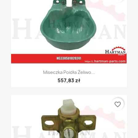
Miseczka Poidła Żeliwo...
557,83 zł
favorite_border