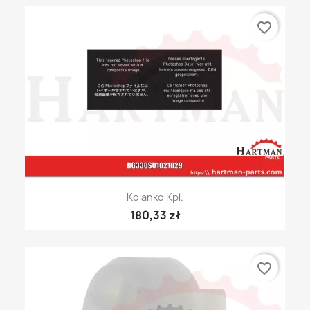
favorite_border
Kolanko Kpl.
180,33 zł
favorite_border