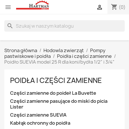
shopping_cart


(0)
search
Strona główna
Hodowla zwierząt
Pompy
pastwiskowe i poidła
Poidła i części zamienne
Poidło SUEVIA model 25 R dla koni/bydła 1/2" i 3/4"
POIDŁA I CZĘŚCI ZAMIENNE
Części zamienne do poideł La Buvette
Części zamienne pasujące do miski do picia
Lister
Części zamienne SUEVIA
Kabłąk ochronny do poidła