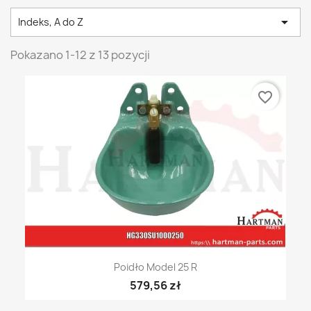

Indeks, A do Z
Pokazano 1-12 z 13 pozycji
favorite_border
Poidło Model 25 R
579,56 zł