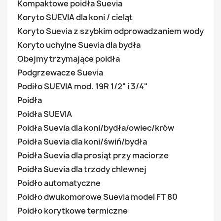
Kompaktowe poidła Suevia
Koryto SUEVIA dla koni / cieląt
Koryto Suevia z szybkim odprowadzaniem wody
Koryto uchylne Suevia dla bydła
Obejmy trzymające poidła
Podgrzewacze Suevia
Podiło SUEVIA mod. 19R 1/2" i 3/4"
Poidła
Poidła SUEVIA
Poidła Suevia dla koni/bydła/owiec/krów
Poidła Suevia dla koni/świń/bydła
Poidła Suevia dla prosiąt przy maciorze
Poidła Suevia dla trzody chlewnej
Poidło automatyczne
Poidło dwukomorowe Suevia model FT 80
Poidło korytkowe termiczne