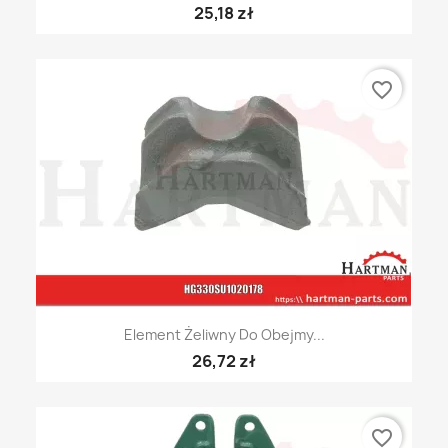
25,18 zł
favorite_border
Element Żeliwny Do Obejmy...
26,72 zł
favorite_border