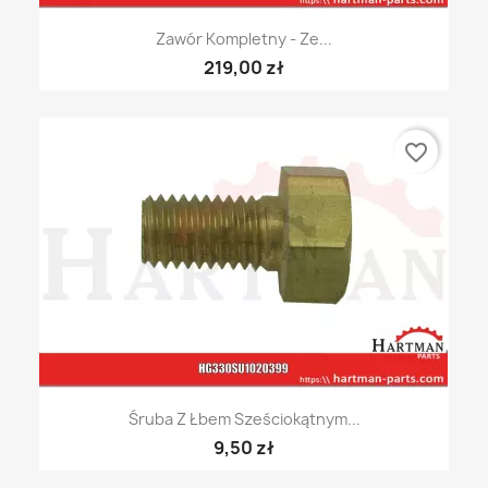
Zawór Kompletny - Ze...
219,00 zł
favorite_border
Śruba Z Łbem Sześciokątnym...
9,50 zł