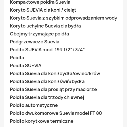
Kompaktowe poidła Suevia
Koryto SUEVIA dla koni / cieląt
Koryto Suevia z szybkim odprowadzaniem wody
Koryto uchylne Suevia dla bydła
Obejmy trzymające poidła
Podgrzewacze Suevia
Podiło SUEVIA mod. 19R 1/2" i 3/4"
Poidła
Poidła SUEVIA
Poidła Suevia dla koni/bydła/owiec/krów
Poidła Suevia dla koni/świń/bydła
Poidła Suevia dla prosiąt przy maciorze
Poidła Suevia dla trzody chlewnej
Poidło automatyczne
Poidło dwukomorowe Suevia model FT 80
Poidło korytkowe termiczne