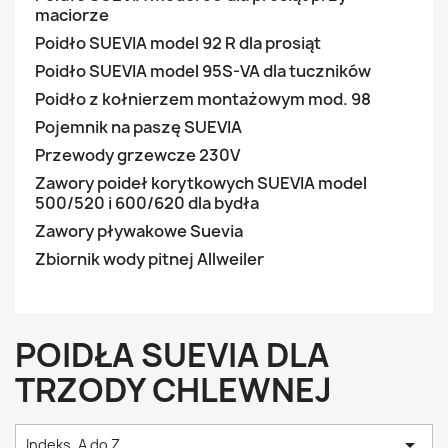
maciorze
Poidło SUEVIA model 92 R dla prosiąt
Poidło SUEVIA model 95S-VA dla tuczników
Poidło z kołnierzem montażowym mod. 98
Pojemnik na paszę SUEVIA
Przewody grzewcze 230V
Zawory poideł korytkowych SUEVIA model
500/520 i 600/620 dla bydła
Zawory pływakowe Suevia
Zbiornik wody pitnej Allweiler
POIDŁA SUEVIA DLA
TRZODY CHLEWNEJ

Indeks, A do Z