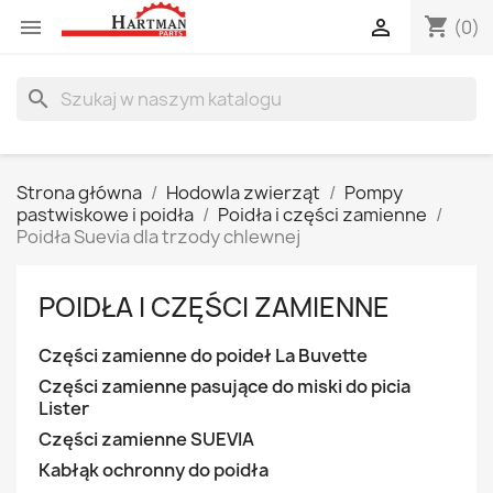
shopping_cart


(0)
search
Strona główna
Hodowla zwierząt
Pompy
pastwiskowe i poidła
Poidła i części zamienne
Poidła Suevia dla trzody chlewnej
POIDŁA I CZĘŚCI ZAMIENNE
Części zamienne do poideł La Buvette
Części zamienne pasujące do miski do picia
Lister
Części zamienne SUEVIA
Kabłąk ochronny do poidła