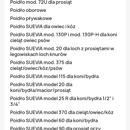
Poidło mod. 72U dla prosiąt
Poidło oborowe
Poidło pływakowe
Poidło SUEVIA dla owiec i kóz
Poidło SUEVIA mod. 130P i mod. 130P-H dla koni
cieląt owiec psów
Poidło SUEVIA mod. 20 dla loch z prosiętami w
legowiskach loch knurów
Poidło SUEVIA mod. 375 dla
cieląt/owiec/kóz/psów
Poidło SUEVIA model 115 dla koni/bydła
Poidło SUEVIA model 20 dla
koni/bydła/macior/prosiąt
Poidło SUEVIA model 25 R dla koni/bydła 1/2" i
3/4"
Poidło SUEVIA model 370 dla cieląt/owiec/kóz
Poidło SUEVIA model 60 dla koni/bydła
Poidło SUEVIA model 90 dla prosiąt przy