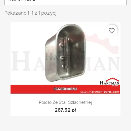
Pokazano 1-1 z 1 pozycji
favorite_border
Poidło Ze Stali Szlachetnej
267,32 zł