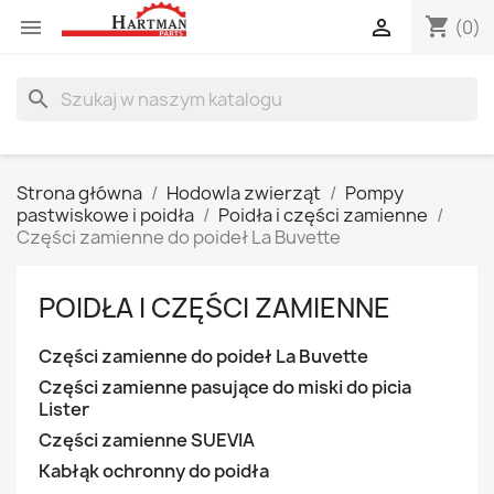
shopping_cart


(0)
search
Strona główna
Hodowla zwierząt
Pompy
pastwiskowe i poidła
Poidła i części zamienne
Części zamienne do poideł La Buvette
POIDŁA I CZĘŚCI ZAMIENNE
Części zamienne do poideł La Buvette
Części zamienne pasujące do miski do picia
Lister
Części zamienne SUEVIA
Kabłąk ochronny do poidła