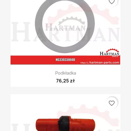
favorite_border
Podkładka
76,25 zł
favorite_border