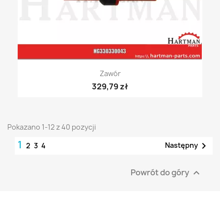
Zawór
329,79 zł
Pokazano 1-12 z 40 pozycji
1

Następny
2
3
4
Powrót do góry
