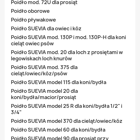
Poidło mod. 72U dla prosiąt
Poidło oborowe
Poidło pływakowe
Poidło SUEVIA dla owiec i kóz
Poidło SUEVIA mod. 130P i mod. 130P-H dla koni
cieląt owiec psów
Poidło SUEVIA mod. 20 dla loch z prosiętami w
legowiskach loch knurów
Poidło SUEVIA mod. 375 dla
cieląt/owiec/kóz/psów
Poidło SUEVIA model 115 dla koni/bydła
Poidło SUEVIA model 20 dla
koni/bydła/macior/prosiąt
Poidło SUEVIA model 25 R dla koni/bydła 1/2" i
3/4"
Poidło SUEVIA model 370 dla cieląt/owiec/kóz
Poidło SUEVIA model 60 dla koni/bydła
Poidło SUEVIA model 90 dla prosiąt przy