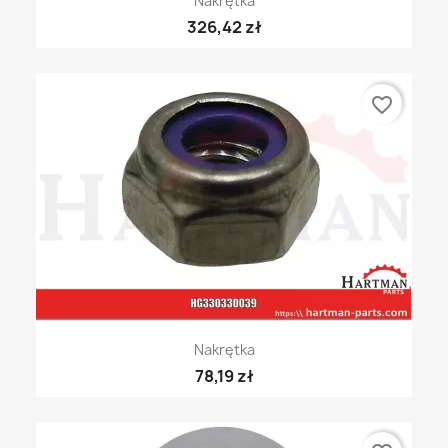
Nakrętka
326,42 zł
favorite_border
Nakrętka
78,19 zł