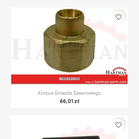
favorite_border
Korpus Gniazda Zaworowego
66,01 zł
favorite_border