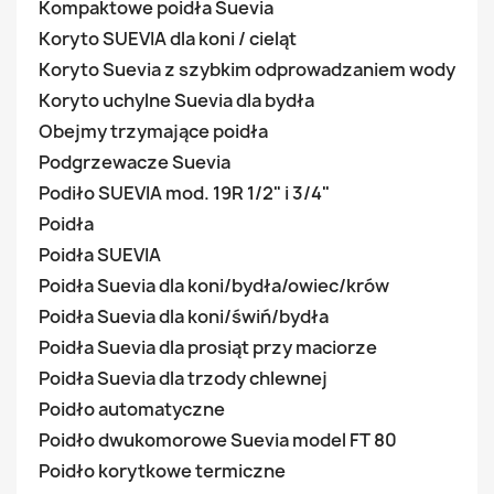
Kompaktowe poidła Suevia
Koryto SUEVIA dla koni / cieląt
Koryto Suevia z szybkim odprowadzaniem wody
Koryto uchylne Suevia dla bydła
Obejmy trzymające poidła
Podgrzewacze Suevia
Podiło SUEVIA mod. 19R 1/2" i 3/4"
Poidła
Poidła SUEVIA
Poidła Suevia dla koni/bydła/owiec/krów
Poidła Suevia dla koni/świń/bydła
Poidła Suevia dla prosiąt przy maciorze
Poidła Suevia dla trzody chlewnej
Poidło automatyczne
Poidło dwukomorowe Suevia model FT 80
Poidło korytkowe termiczne