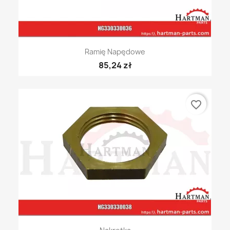
Ramię Napędowe
85,24 zł
favorite_border