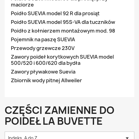
maciorze
Poidło SUEVIA model 92 R dla prosiąt
Poidło SUEVIA model 95S-VA dla tuczników
Poidło z kołnierzem montażowym mod. 98
Pojemnik na paszę SUEVIA
Przewody grzewcze 230V
Zawory poideł korytkowych SUEVIA model
500/520 i 600/620 dla bydła
Zawory pływakowe Suevia
Zbiornik wody pitnej Allweiler
CZĘŚCI ZAMIENNE DO
POIDEŁ LA BUVETTE

Indeks, A do Z