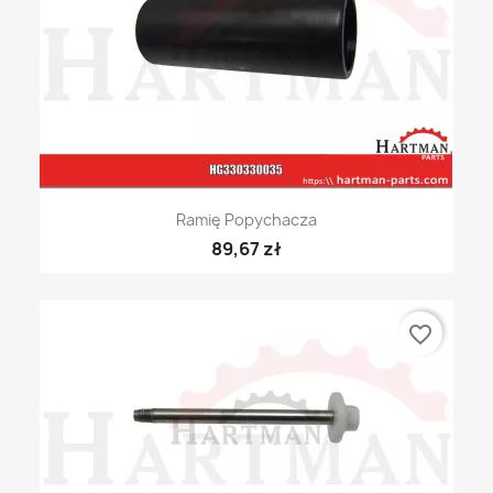
Ramię Popychacza
89,67 zł
favorite_border