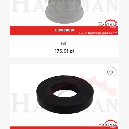
Filtr
176,91 zł
favorite_border