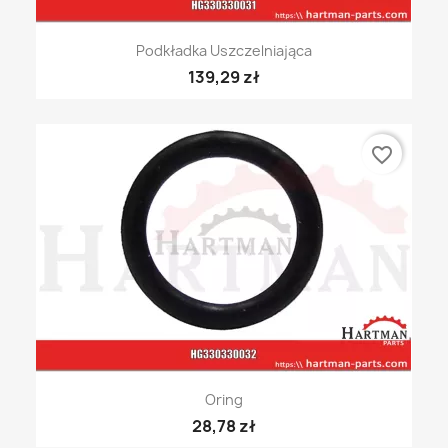
Podkładka Uszczelniająca
139,29 zł
favorite_border
Oring
28,78 zł