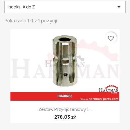

Indeks, A do Z
Pokazano 1-1 z 1 pozycji
favorite_border
Zestaw Przyłączeniowy 1...
278,03 zł