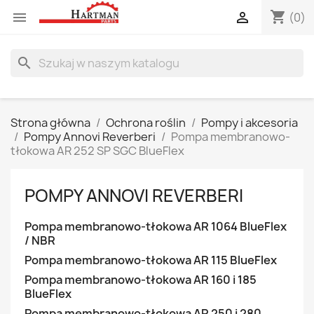
shopping_cart


(0)
search
Strona główna
Ochrona roślin
Pompy i akcesoria
Pompy Annovi Reverberi
Pompa membranowo-
tłokowa AR 252 SP SGC BlueFlex
POMPY ANNOVI REVERBERI
Pompa membranowo-tłokowa AR 1064 BlueFlex
/ NBR
Pompa membranowo-tłokowa AR 115 BlueFlex
Pompa membranowo-tłokowa AR 160 i 185
BlueFlex
Pompa membranowo-tłokowa AR 250 i 280