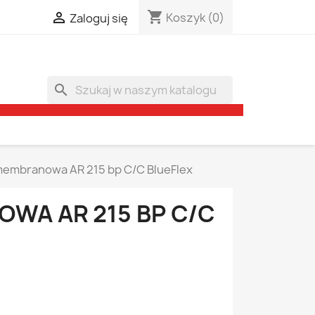
shopping_cart

Koszyk
(0)
Zaloguj się
search
embranowa AR 215 bp C/C BlueFlex
A AR 215 BP C/C