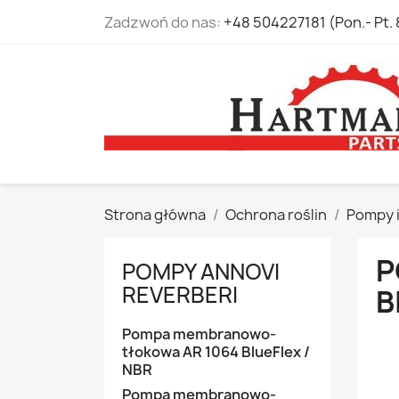
Zadzwoń do nas:
+48 504227181 (Pon.- Pt. 
Strona główna
Ochrona roślin
Pompy i
P
POMPY ANNOVI
REVERBERI
B
Pompa membranowo-
tłokowa AR 1064 BlueFlex /
NBR
Pompa membranowo-