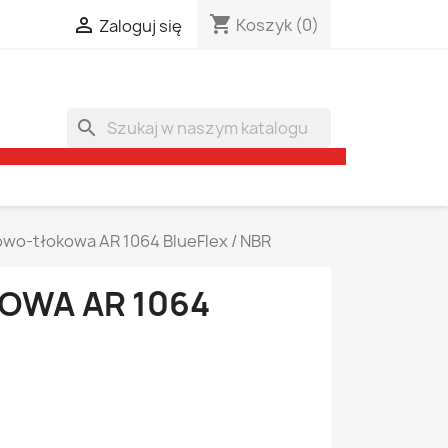
shopping_cart

Koszyk
(0)
Zaloguj się
search
o-tłokowa AR 1064 BlueFlex / NBR
WA AR 1064