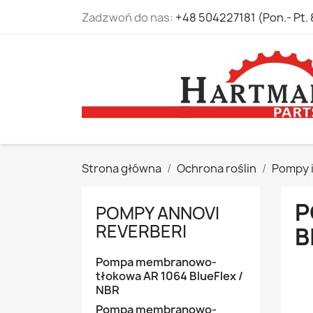
Zadzwoń do nas:
+48 504227181 (Pon.- Pt. 
Strona główna
Ochrona roślin
Pompy i
P
POMPY ANNOVI
REVERBERI
B
Pompa membranowo-
tłokowa AR 1064 BlueFlex /
NBR
Pompa membranowo-