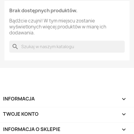
Brak dostępnych produktów.
Bądźcie czujni! W tym miejscu zostanie
wyświetlonych więcej produktów w miarę ich
dodawania.
search
INFORMACJA

TWOJE KONTO

INFORMACJA O SKLEPIE
keyboard_arrow_down