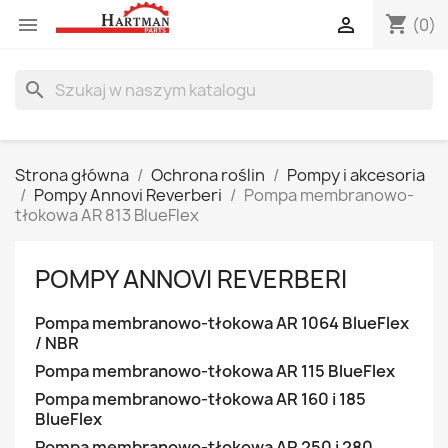
shopping_cart


(0)
search
Strona główna
Ochrona roślin
Pompy i akcesoria
Pompy Annovi Reverberi
Pompa membranowo-
tłokowa AR 813 BlueFlex
POMPY ANNOVI REVERBERI
Pompa membranowo-tłokowa AR 1064 BlueFlex
/ NBR
Pompa membranowo-tłokowa AR 115 BlueFlex
Pompa membranowo-tłokowa AR 160 i 185
BlueFlex
Pompa membranowo-tłokowa AR 250 i 280