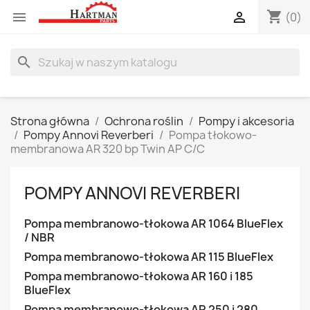
shopping_cart


(0)
search
Strona główna
Ochrona roślin
Pompy i akcesoria
Pompy Annovi Reverberi
Pompa tłokowo-
membranowa AR 320 bp Twin AP C/C
POMPY ANNOVI REVERBERI
Pompa membranowo-tłokowa AR 1064 BlueFlex
/ NBR
Pompa membranowo-tłokowa AR 115 BlueFlex
Pompa membranowo-tłokowa AR 160 i 185
BlueFlex
Pompa membranowo-tłokowa AR 250 i 280