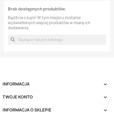
Brak dostępnych produktów.
Bądźcie czujni! W tym miejscu zostanie
wyświetlonych więcej produktów w miarę ich
dodawania.
search
INFORMACJA

TWOJE KONTO

INFORMACJA O SKLEPIE
keyboard_arrow_down