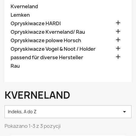
Kverneland
Lemken

Opryskiwacze HARDI

Opryskiwacze Kverneland/ Rau

Opryskiwacze polowe Horsch

Opryskiwacze Vogel & Noot / Holder

passend für diverse Hersteller
Rau
KVERNELAND

Indeks, A do Z
Pokazano 1-3 z 3 pozycji