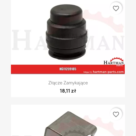
favorite_border
Złącze Zamykające
18,11 zł
favorite_border