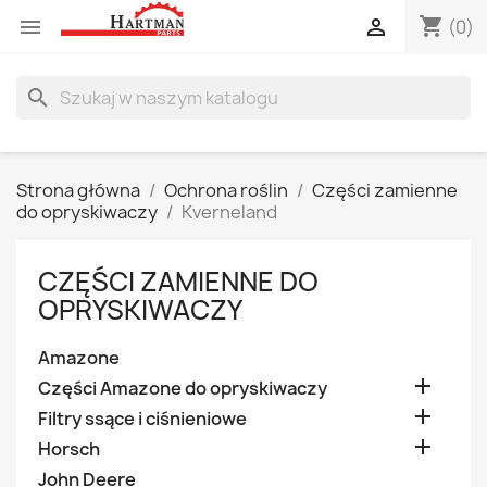
shopping_cart


(0)
search
Strona główna
Ochrona roślin
Części zamienne
do opryskiwaczy
Kverneland
CZĘŚCI ZAMIENNE DO
OPRYSKIWACZY
Amazone

Części Amazone do opryskiwaczy

Filtry ssące i ciśnieniowe

Horsch
John Deere