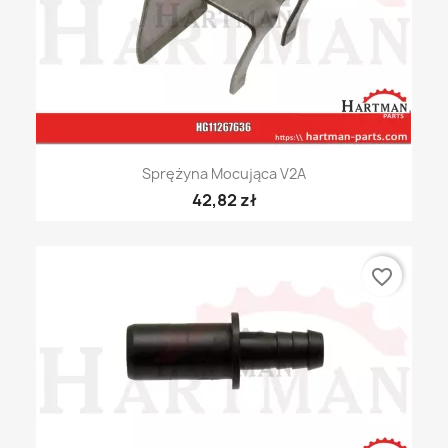
Sprężyna Mocująca V2A
42,82 zł
favorite_border