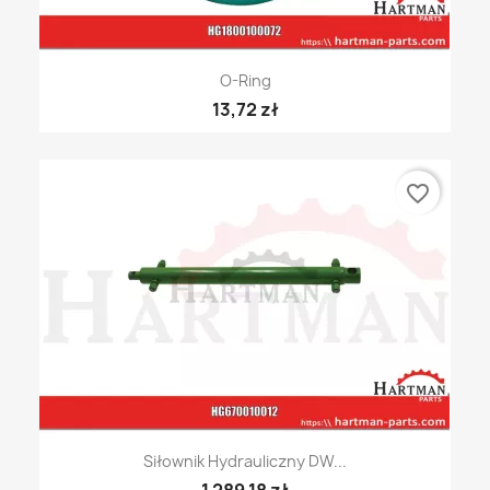
O-Ring
13,72 zł
favorite_border
Siłownik Hydrauliczny DW...