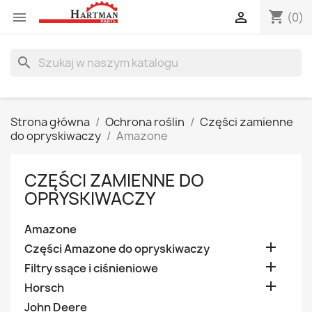
shopping_cart


(0)
search
Strona główna
Ochrona roślin
Części zamienne
do opryskiwaczy
Amazone
CZĘŚCI ZAMIENNE DO
OPRYSKIWACZY
Amazone

Części Amazone do opryskiwaczy

Filtry ssące i ciśnieniowe

Horsch
John Deere