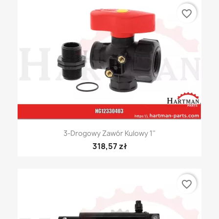
favorite_border
3-Drogowy Zawór Kulowy 1''
318,57 zł
favorite_border