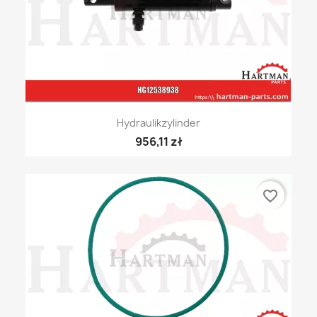
Hydraulikzylinder
956,11 zł
favorite_border