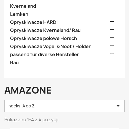
Kverneland
Lemken

Opryskiwacze HARDI

Opryskiwacze Kverneland/ Rau

Opryskiwacze polowe Horsch

Opryskiwacze Vogel & Noot / Holder

passend für diverse Hersteller
Rau
AMAZONE

Indeks, A do Z
Pokazano 1-4 z 4 pozycji