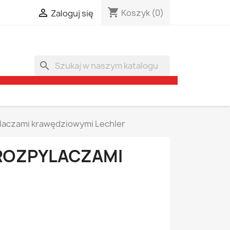
shopping_cart

Koszyk
(0)
Zaloguj się
search
laczami krawędziowymi Lechler
ROZPYLACZAMI