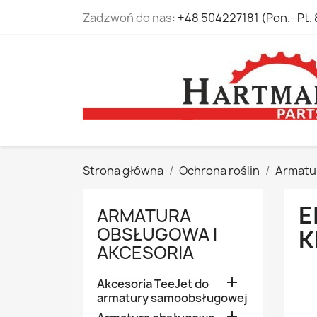
Zadzwoń do nas:
+48 504227181 (Pon.- Pt. 
Strona główna
Ochrona roślin
Armatur
E
ARMATURA
OBSŁUGOWA I
K
AKCESORIA

Akcesoria TeeJet do
armatury samoobsługowej
