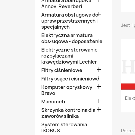
Armatura obsługowa
Annovi Reverberi

Armatura obsługowa do
upraw przestrzennych i
Jest 1
specjalnych
Elektryczna armatura
obsługowa - doposażenie
Elektryczne sterowanie
rozpylaczami
krawędziowymi Lechler

Filtry ciśnieniowe

Filtry ssące i ciśnieniowe

Komputer opryskowy
Bravo
Elek

Manometr

Skrzynka kontrolna dla
zaworów silnika
System sterowania
ISOBUS
Pokaza