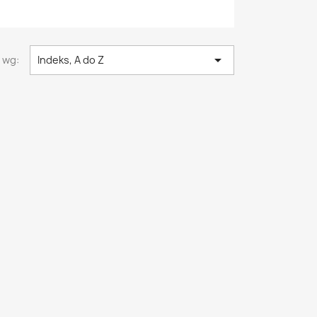

 wg:
Indeks, A do Z