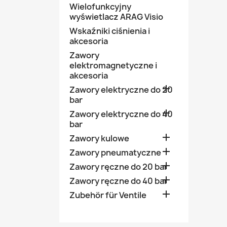
Wielofunkcyjny
wyświetlacz ARAG Visio
Wskaźniki ciśnienia i
akcesoria
Zawory
elektromagnetyczne i
akcesoria

Zawory elektryczne do 20
bar

Zawory elektryczne do 40
bar

Zawory kulowe

Zawory pneumatyczne

Zawory ręczne do 20 bar

Zawory ręczne do 40 bar

Zubehör für Ventile