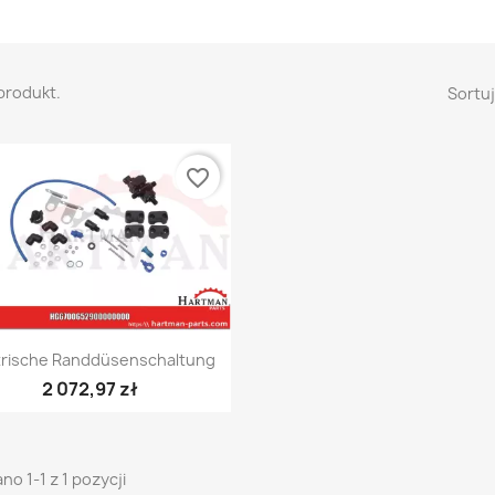
 produkt.
Sortuj
favorite_border
Szybki podgląd

trische Randdüsenschaltung
2 072,97 zł
no 1-1 z 1 pozycji