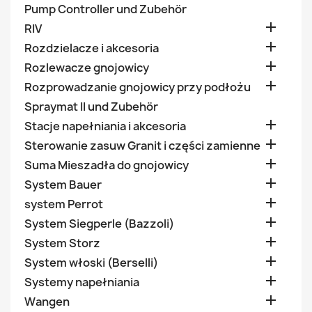
Pump Controller und Zubehör

RIV

Rozdzielacze i akcesoria

Rozlewacze gnojowicy

Rozprowadzanie gnojowicy przy podłożu
Spraymat II und Zubehör

Stacje napełniania i akcesoria

Sterowanie zasuw Granit i części zamienne

Suma Mieszadła do gnojowicy

System Bauer

system Perrot

System Siegperle (Bazzoli)

System Storz

System włoski (Berselli)

Systemy napełniania

Wangen