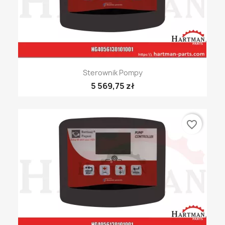
Sterownik Pompy
5 569,75 zł
favorite_border