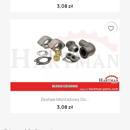
3,08 zł
favorite_border
Zestaw Montażowy Do...
3,08 zł