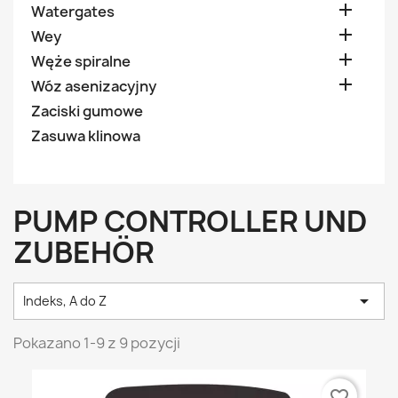

Watergates

Wey

Węże spiralne

Wóz asenizacyjny
Zaciski gumowe
Zasuwa klinowa
PUMP CONTROLLER UND
ZUBEHÖR

Indeks, A do Z
Pokazano 1-9 z 9 pozycji
favorite_border