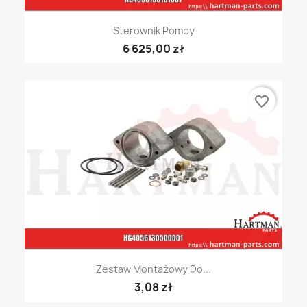
Sterownik Pompy
6 625,00 zł
favorite_border
Zestaw Montażowy Do...
3,08 zł