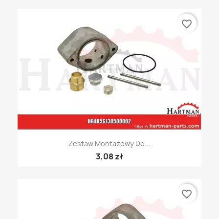
favorite_border
Zestaw Montażowy Do...
3,08 zł
favorite_border