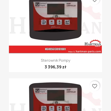
Sterownik Pompy
3 396,39 zł
favorite_border