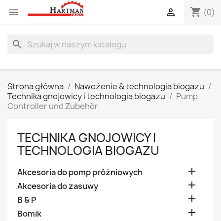
shopping_cart


(0)
search
Strona główna
Nawożenie & technologia biogazu
Technika gnojowicy i technologia biogazu
Pump
Controller und Zubehör
TECHNIKA GNOJOWICY I
TECHNOLOGIA BIOGAZU

Akcesoria do pomp próżniowych

Akcesoria do zasuwy

B & P

Bomik