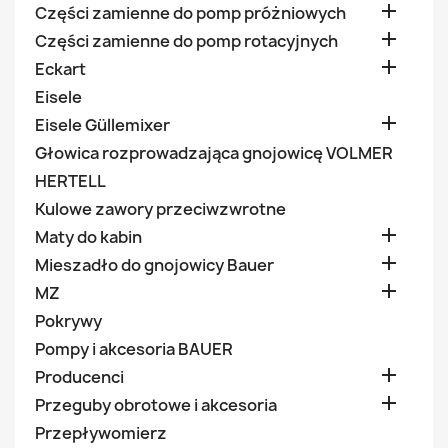

Części zamienne do pomp próżniowych

Części zamienne do pomp rotacyjnych

Eckart
Eisele

Eisele Güllemixer
Głowica rozprowadzająca gnojowicę VOLMER
HERTELL
Kulowe zawory przeciwzwrotne

Maty do kabin

Mieszadło do gnojowicy Bauer

MZ
Pokrywy
Pompy i akcesoria BAUER

Producenci

Przeguby obrotowe i akcesoria
Przepływomierz