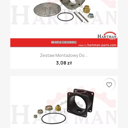
Zestaw Montażowy Do...
3,08 zł
favorite_border