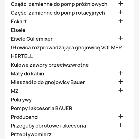

Części zamienne do pomp próżniowych

Części zamienne do pomp rotacyjnych

Eckart
Eisele

Eisele Güllemixer
Głowica rozprowadzająca gnojowicę VOLMER
HERTELL
Kulowe zawory przeciwzwrotne

Maty do kabin

Mieszadło do gnojowicy Bauer

MZ
Pokrywy
Pompy i akcesoria BAUER

Producenci

Przeguby obrotowe i akcesoria
Przepływomierz