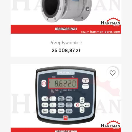
Przepływomierz
25 008,87 zł
favorite_border