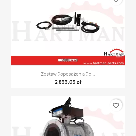
Zestaw Doposażenia Do...
2 833,03 zł
favorite_border