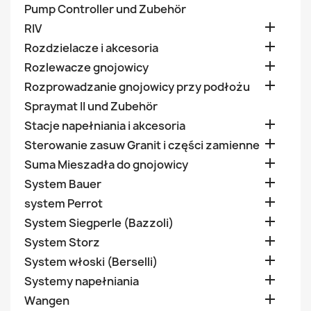
Pump Controller und Zubehör

RIV

Rozdzielacze i akcesoria

Rozlewacze gnojowicy

Rozprowadzanie gnojowicy przy podłożu
Spraymat II und Zubehör

Stacje napełniania i akcesoria

Sterowanie zasuw Granit i części zamienne

Suma Mieszadła do gnojowicy

System Bauer

system Perrot

System Siegperle (Bazzoli)

System Storz

System włoski (Berselli)

Systemy napełniania

Wangen