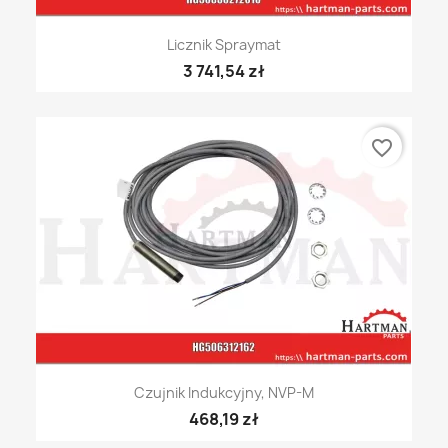
Licznik Spraymat
3 741,54 zł
favorite_border
Czujnik Indukcyjny, NVP-M
468,19 zł