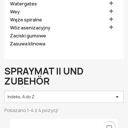

Watergates

Wey

Węże spiralne

Wóz asenizacyjny
Zaciski gumowe
Zasuwa klinowa
SPRAYMAT II UND
ZUBEHÖR

Indeks, A do Z
Pokazano 1-4 z 4 pozycji
favorite_border