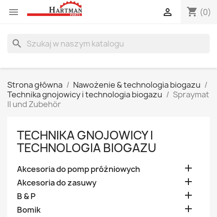
shopping_cart


(0)
search
Strona główna
Nawożenie & technologia biogazu
Technika gnojowicy i technologia biogazu
Spraymat
II und Zubehör
TECHNIKA GNOJOWICY I
TECHNOLOGIA BIOGAZU

Akcesoria do pomp próżniowych

Akcesoria do zasuwy

B & P

Bomik