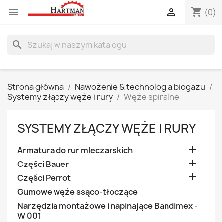
shopping_cart


(0)
search
Strona główna
Nawożenie & technologia biogazu
Systemy złączy węże i rury
Węże spiralne
SYSTEMY ZŁĄCZY WĘŻE I RURY

Armatura do rur mleczarskich

Części Bauer

Części Perrot
Gumowe węże ssąco-tłoczące
Narzędzia montażowe i napinające Bandimex -
W 001