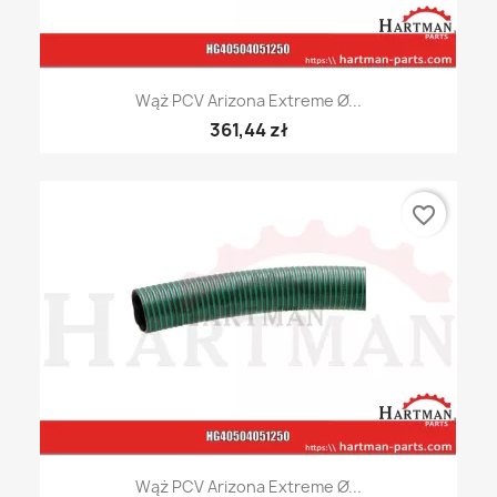
Wąż PCV Arizona Extreme Ø...
361,44 zł
favorite_border
Wąż PCV Arizona Extreme Ø...