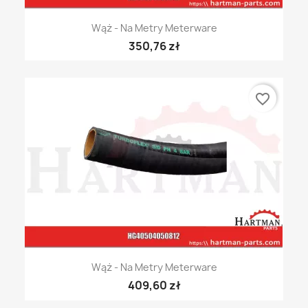
Wąż - Na Metry Meterware
350,76 zł
favorite_border
Wąż - Na Metry Meterware
409,60 zł