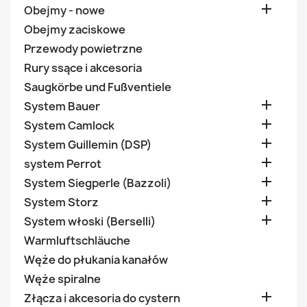

Obejmy - nowe
Obejmy zaciskowe
Przewody powietrzne
Rury ssące i akcesoria
Saugkörbe und Fußventiele

System Bauer

System Camlock

System Guillemin (DSP)

system Perrot

System Siegperle (Bazzoli)

System Storz

System włoski (Berselli)
Warmluftschläuche
Węże do płukania kanałów
Węże spiralne

Złącza i akcesoria do cystern