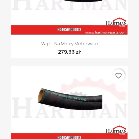
Wąż - Na Metry Meterware
279,33 zł
favorite_border