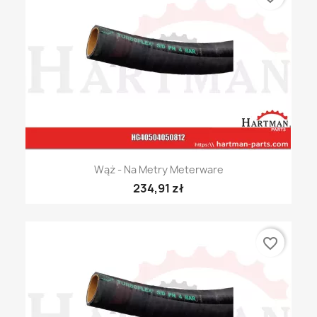
Wąż - Na Metry Meterware
234,91 zł
favorite_border