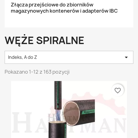
Złącza przejściowe do zbiorników
magazynowych kontenerów i adapterów IBC
WĘŻE SPIRALNE

Indeks, A do Z
Pokazano 1-12 z 163 pozycji
favorite_border