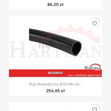
86,20 zł
favorite_border
Wąż Wewnętrzny Ø 60 Mm Ze...
254,65 zł
favorite_border