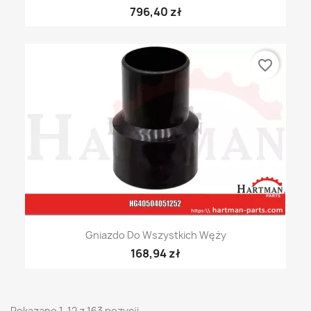
796,40 zł
favorite_border
Gniazdo Do Wszystkich Węży
168,94 zł
Pokazano 1-12 z 163 pozycji